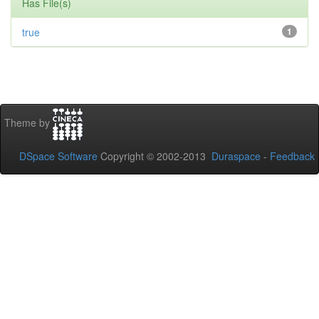
Has File(s)
true
1
Theme by
DSpace Software
Copyright © 2002-2013
Duraspace
-
Feedback