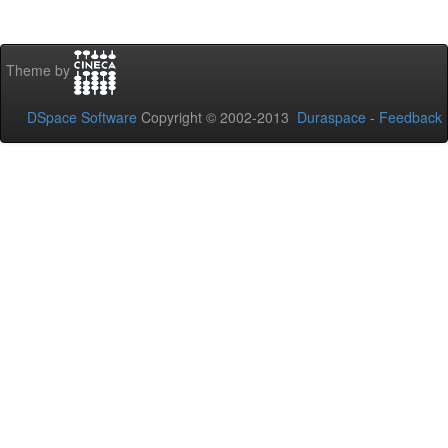
Theme by
DSpace Software
Copyright © 2002-2013
Duraspace
-
Feedback