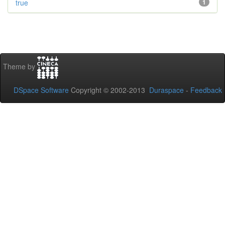
true
1
Theme by
DSpace Software
Copyright © 2002-2013
Duraspace
-
Feedback