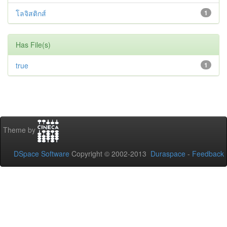
โลจิสติกส์
1
Has File(s)
true
1
Theme by
DSpace Software
Copyright © 2002-2013
Duraspace
-
Feedback