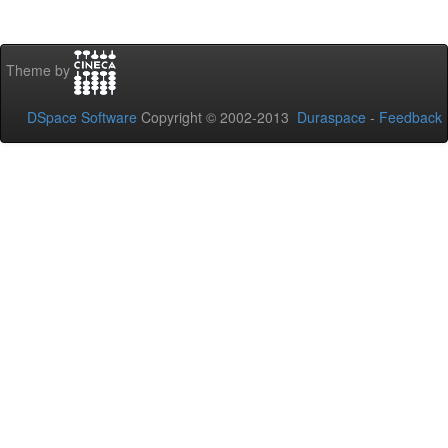
Theme by
DSpace Software
Copyright © 2002-2013
Duraspace
-
Feedback