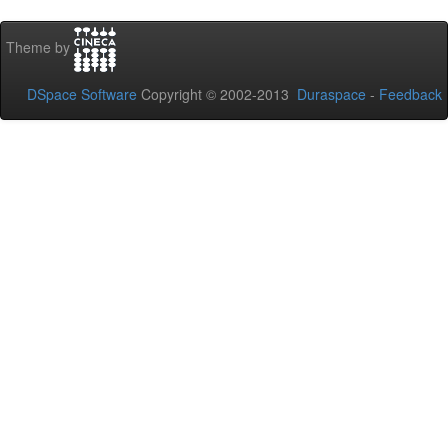
Theme by
DSpace Software
Copyright © 2002-2013
Duraspace
-
Feedback