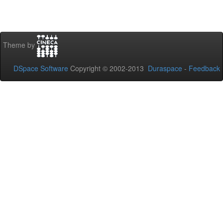
Theme by
DSpace Software
Copyright © 2002-2013
Duraspace
-
Feedback