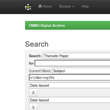
Home
Browse
Help
Skip
navigation
CMMU Digital Archive
Search
Search:
for
Current filters: