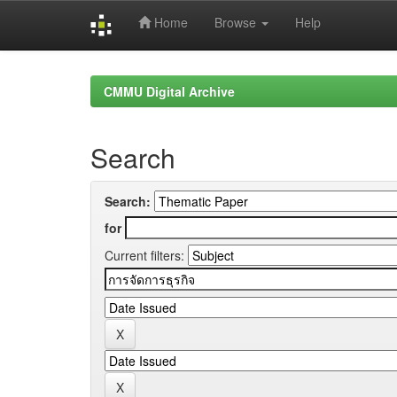
Home
Browse
Help
Skip
navigation
CMMU Digital Archive
Search
Search:
for
Current filters: