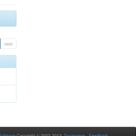
next
oftware
Copyright © 2002-2013
Duraspace
-
Feedback