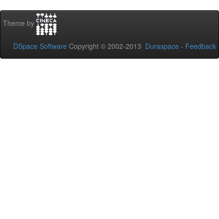
Theme by
DSpace Software
Copyright © 2002-2013
Duraspace
-
Feedback