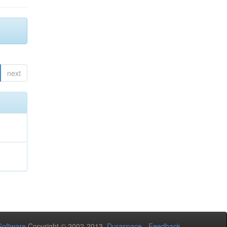
next
oftware
Copyright © 2002-2013
Duraspace
-
Feedback