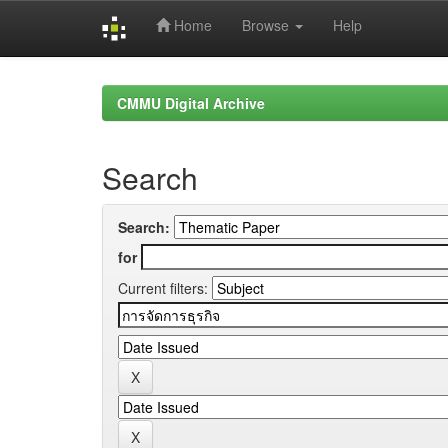
Home
Browse
Help
Skip
navigation
CMMU Digital Archive
Search
Search:
for
Current filters: