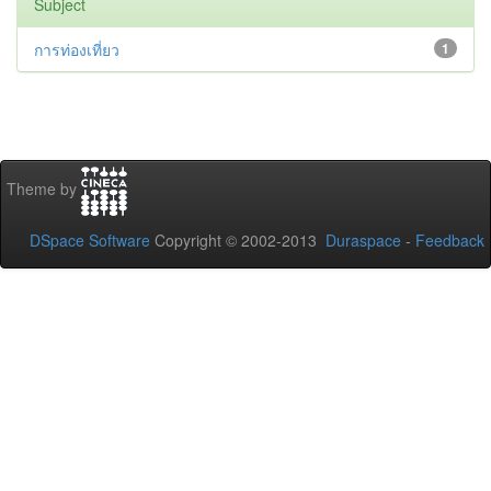
Subject
การท่องเที่ยว
1
Theme by
DSpace Software
Copyright © 2002-2013
Duraspace
-
Feedback