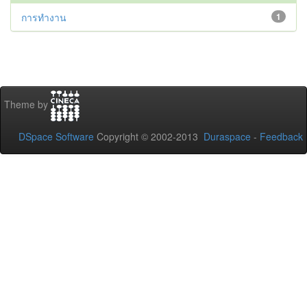
การทำงาน
1
Theme by
DSpace Software
Copyright © 2002-2013
Duraspace
-
Feedback