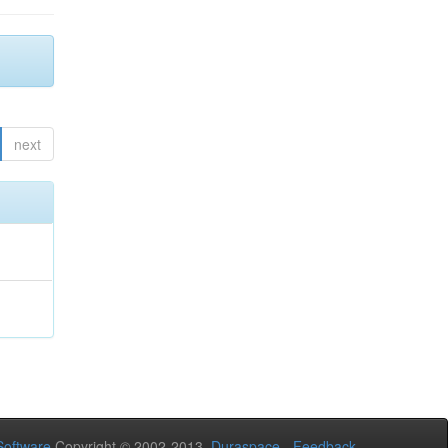
next
oftware
Copyright © 2002-2013
Duraspace
-
Feedback