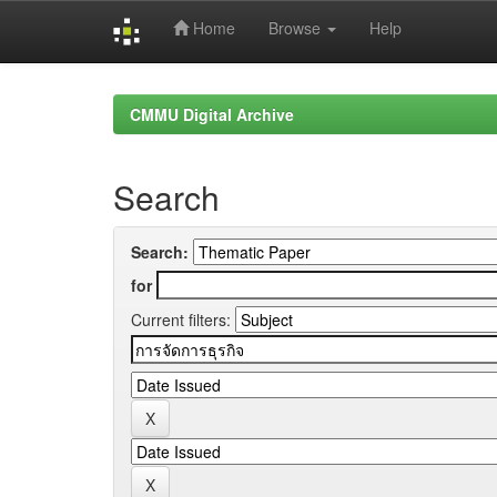
Home
Browse
Help
Skip
navigation
CMMU Digital Archive
Search
Search:
for
Current filters: