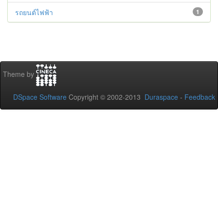
รถยนต์ไฟฟ้า
1
Theme by
DSpace Software
Copyright © 2002-2013
Duraspace
-
Feedback