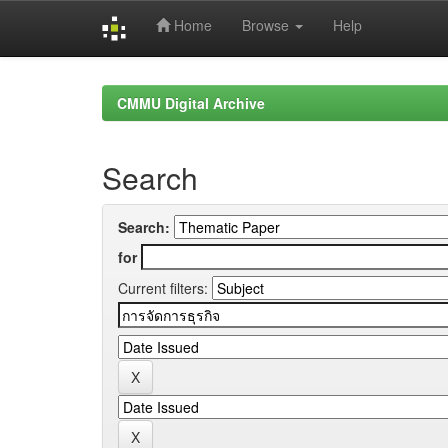
Home
Browse
Help
Skip
navigation
CMMU Digital Archive
Search
Search:
for
Current filters: