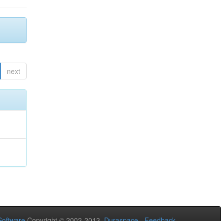
next
oftware
Copyright © 2002-2013
Duraspace
-
Feedback