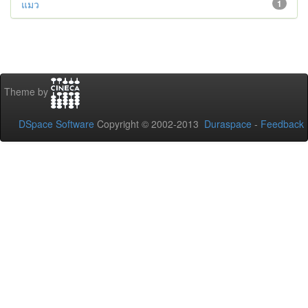
แมว
1
Theme by
DSpace Software
Copyright © 2002-2013
Duraspace
-
Feedback