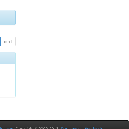
next
oftware
Copyright © 2002-2013
Duraspace
-
Feedback