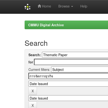
Home
Browse
Help
Skip
navigation
CMMU Digital Archive
Search
Search:
for
Current filters: