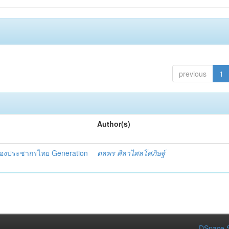
previous
1
Author(s)
ฟของประชากรไทย Generation
ดลพร ศิลาไศลโศภิษฐ์
DSpace S