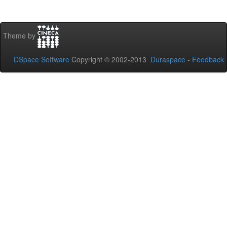
Theme by
DSpace Software
Copyright © 2002-2013
Duraspace
-
Feedback