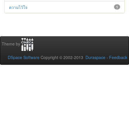
ความไว้ใจ
1
Theme by
DSpace Software
Copyright © 2002-2013
Duraspace
-
Feedback