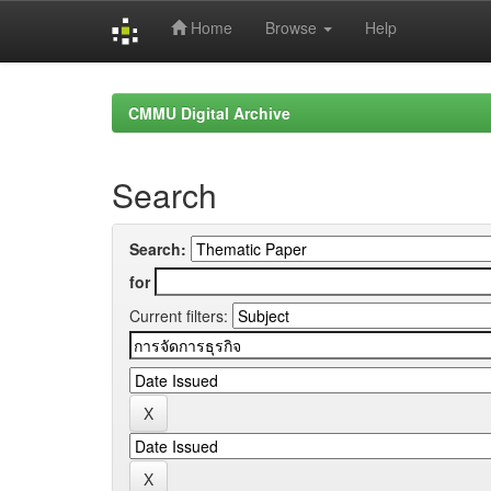
Home
Browse
Help
Skip
navigation
CMMU Digital Archive
Search
Search:
for
Current filters: