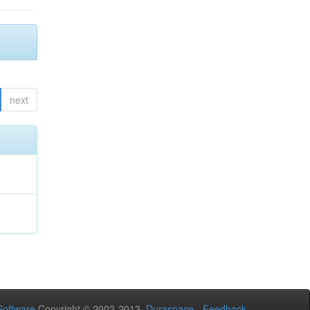
next
oftware
Copyright © 2002-2013
Duraspace
-
Feedback