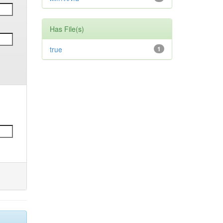
Has File(s)
true
1