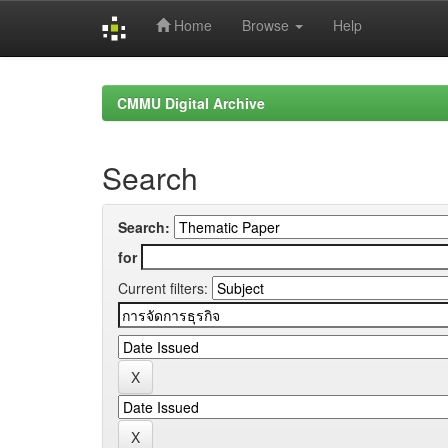
Home
Browse
Help
Skip
navigation
CMMU Digital Archive
Search
Search:
for
Current filters: