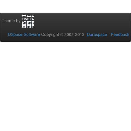
Theme by
DSpace Software
Copyright © 2002-2013
Duraspace
-
Feedback