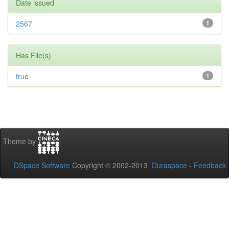
Date issued
2567
1
Has File(s)
true
1
Theme by
DSpace Software
Copyright © 2002-2013
Duraspace
-
Feedback