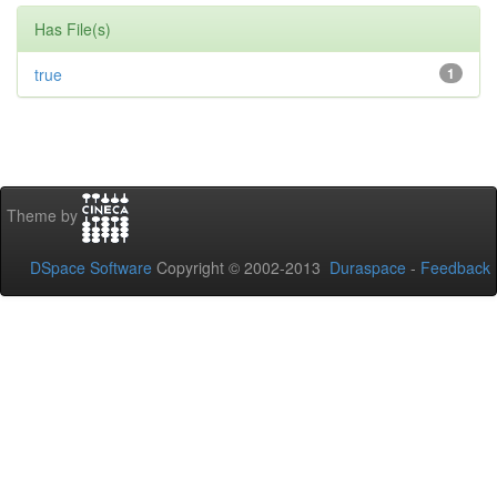
Has File(s)
true
1
Theme by
DSpace Software
Copyright © 2002-2013
Duraspace
-
Feedback