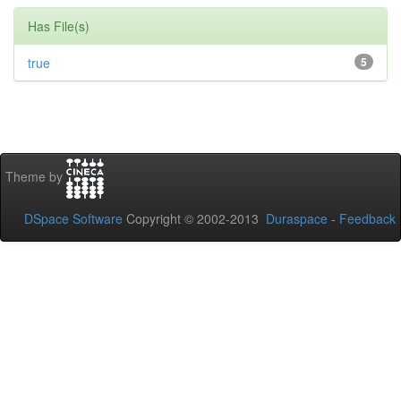
Has File(s)
true
5
Theme by
DSpace Software
Copyright © 2002-2013
Duraspace
-
Feedback