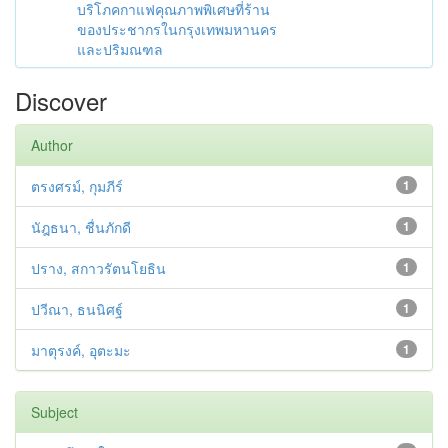
บริโภคกาแฟคุณภาพพิเศษที่ร้าน
ของประชากรในกรุงเทพมหานคร
และปริมณฑล
Discover
Author
ตรงศรม์, กุมภีร์
1
นัฎธนา, ชื่นภักดี
1
ปราง, สกาวรัตนโยธิน
1
ปวีณา, ธนนิศฐ์
1
มาตุรงค์, อุตะมะ
1
Subject