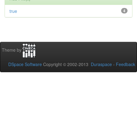
true
4
Theme by
DSpace Software
Copyright © 2002-2013
Duraspace
-
Feedback