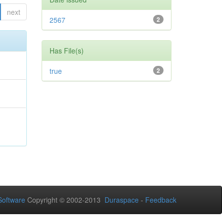
next
2567
2
Has File(s)
true
2
oftware
Copyright © 2002-2013
Duraspace
-
Feedback