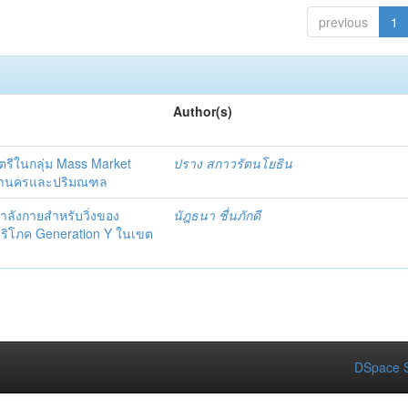
previous
1
Author(s)
นสตรีในกลุ่ม Mass Market
ปราง สกาวรัตนโยธิน
พมหานครและปริมณฑล
กำลังกายสำหรับวิ่งของ
นัฎธนา ชื่นภักดี
บริโภค Generation Y ในเขต
DSpace S