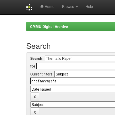
Home
Browse
Help
Skip
navigation
CMMU Digital Archive
Search
Search:
for
Current filters: