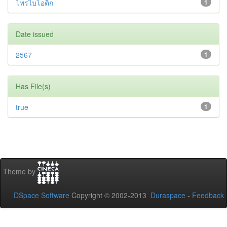
โพรไบโอติก
1
Date issued
2567
1
Has File(s)
true
1
Theme by
DSpace Software
Copyright © 2002-2013
Duraspace
-
Feedback