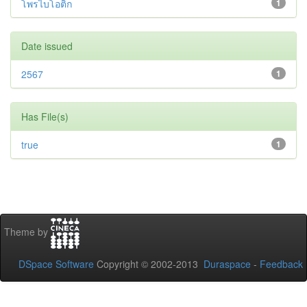
โพรไบโอติก
1
Date issued
2567
1
Has File(s)
true
1
Theme by
DSpace Software
Copyright © 2002-2013
Duraspace
-
Feedback