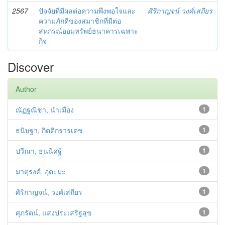
2567
ปัจจัยที่มีผลต่อความพึงพอใจและ
ศิริกาญจน์ วงศ์เสถียร
ความภักดีของสมาชิกที่มีต่อ
สหกรณ์ออมทรัพย์ธนาคารเฉพาะ
กิจ
Discover
Author
ณัฏฐณิชา, นำเมือง
1
ธนิษฐา, กิตติกรวรเดช
1
ปวีณา, ธนนิศฐ์
1
มาตุรงค์, อุตะมะ
1
ศิริกาญจน์, วงศ์เสถียร
1
ศุภรัตน์, แสงประเสริฐสุข
1