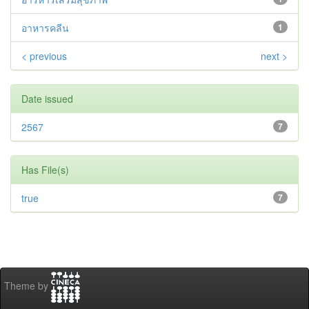
อาหารคลีน
1
< previous
next >
Date issued
2567
7
Has File(s)
true
7
Theme by