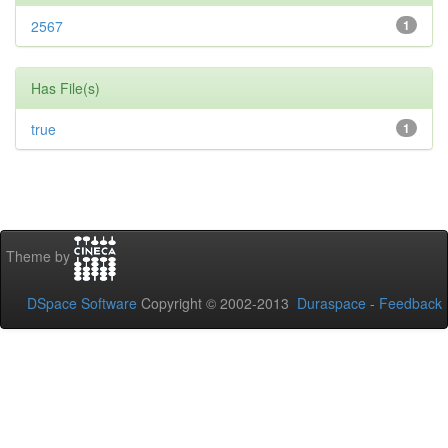
2567
1
Has File(s)
true
1
Theme by
DSpace Software
Copyright © 2002-2013
Duraspace
-
Feedback