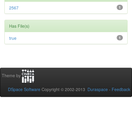
2567
1
Has File(s)
true
1
Theme by
DSpace Software
Copyright © 2002-2013
Duraspace
-
Feedback