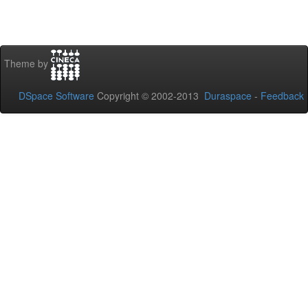
Theme by
DSpace Software
Copyright © 2002-2013
Duraspace
-
Feedback