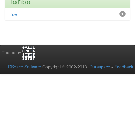
Has File(s)
true
1
Theme by
DSpace Software
Copyright © 2002-2013
Duraspace
-
Feedback