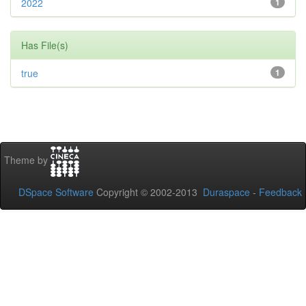
2022
1
Has File(s)
true
1
Theme by
DSpace Software
Copyright © 2002-2013
Duraspace
-
Feedback