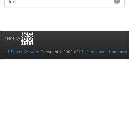
true
1
Theme by
DSpace Software
Copyright © 2002-2013
Duraspace
-
Feedback