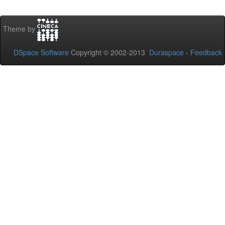
Theme by
DSpace Software
Copyright © 2002-2013
Duraspace
-
Feedback