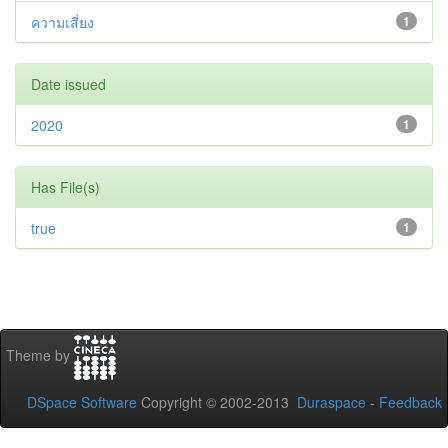
ความเสี่ยง
1
Date issued
2020
1
Has File(s)
true
1
Theme by
DSpace Software
Copyright © 2002-2013
Duraspace
-
Feedback