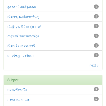
ฐิติวัฒน์ พันธ์รุ่งจิตติ
1
ณัชชา, พงษ์เลาหพันธุ์
1
ณัฏฐิญา, นิมิตรสุมาวงศ์
1
ณัฐพงษ์ วิจิตรพิทักษ์กุล
1
ณิชา จิระธรรมจารี
1
ดาวรัชฎา วงจันดา
1
next >
Subject
ความพึงพอใจ
9
กรุงเทพมหานคร
5