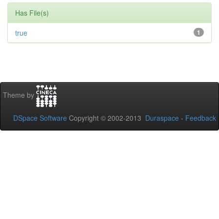
Has File(s)
true
1
Theme by
DSpace Software
Copyright © 2002-2013
Duraspace
-
Feedback