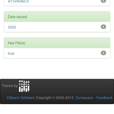
ความพึงพอใจ
1
Date issued
2020
1
Has File(s)
true
1
Theme by
DSpace Software
Copyright © 2002-2013
Duraspace
-
Feedback