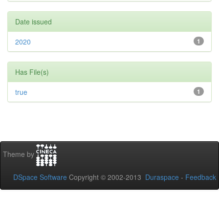
Date issued
2020
1
Has File(s)
true
1
Theme by
DSpace Software
Copyright © 2002-2013
Duraspace
-
Feedback