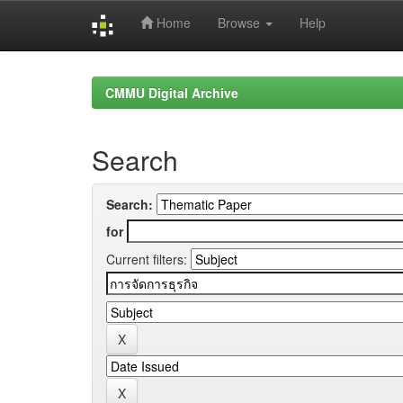
Home
Browse
Help
Skip
navigation
CMMU Digital Archive
Search
Search:
for
Current filters: