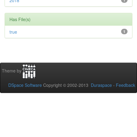
2018
1
Has File(s)
true
1
Theme by
DSpace Software
Copyright © 2002-2013
Duraspace
-
Feedback