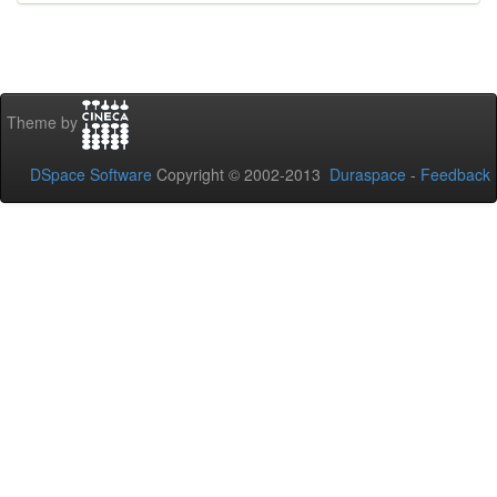
Theme by
DSpace Software
Copyright © 2002-2013
Duraspace
-
Feedback