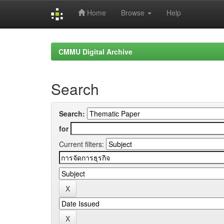
Home
Browse
Help
Skip
navigation
CMMU Digital Archive
Search
Search:
for
Current filters: