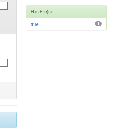
Has File(s)
true
1