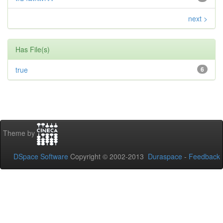
next >
Has File(s)
true
6
Theme by
DSpace Software
Copyright © 2002-2013
Duraspace
-
Feedback