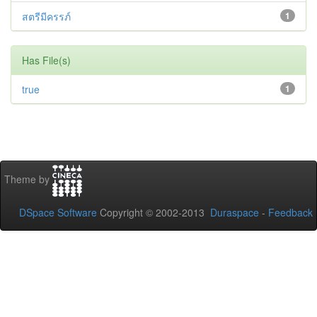
สตรีมีครรภ์
1
Has File(s)
true
1
Theme by
DSpace Software
Copyright © 2002-2013
Duraspace
-
Feedback