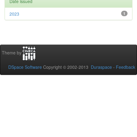
Date issued
2023
1
Theme by
DSpace Software
Copyright © 2002-2013
Duraspace
-
Feedback